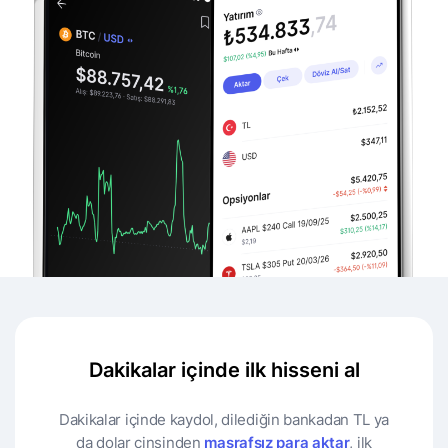
Dakikalar içinde ilk hisseni al
Dakikalar içinde kaydol, dilediğin bankadan TL ya
da dolar cinsinden
masrafsız para aktar
, ilk