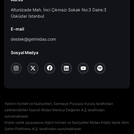
Altunizade Mah. İnci Çıkmazı Sokak No:3 Daire:3
Üsküdar İstanbul
E-mail
destek@getmidas.com
Sosyal Medya
Yatırım hizmet ve faaliyetleri, Sermaye Piyasası Kurulu tarafından
yetkilendirilen lisanslı Midas Menkul Değerler A.Ş tarafından
sunulmaktadır.
Kripto varlık piyasasına ilişkin hizmet ve faaliyetler Midas Kripto Varlık Alım
Satım Platformu A.Ş. tarafından sunulmaktadır.