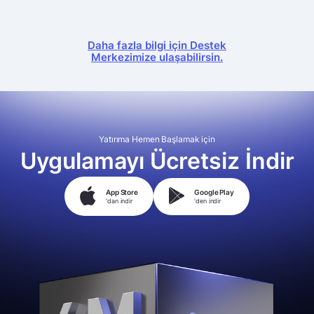
Daha fazla bilgi için Destek
Merkezimize ulaşabilirsin.
Yatırıma Hemen Başlamak için
Uygulamayı Ücretsiz İndir
App Store
Google Play
'dan indir
'den indir