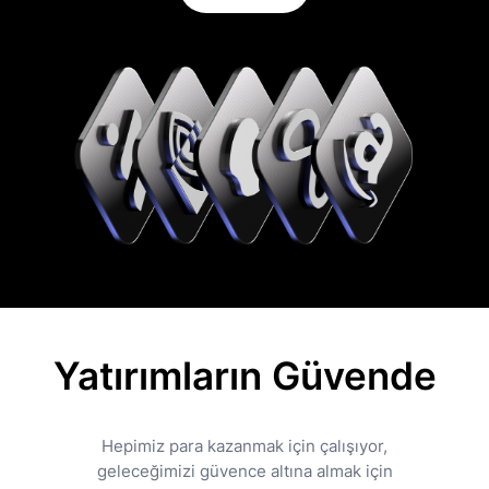
Yatırımların Güvende
Hepimiz para kazanmak için çalışıyor,
geleceğimizi güvence altına almak için