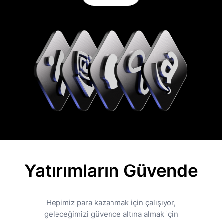
Yatırımların Güvende
Hepimiz para kazanmak için çalışıyor,
geleceğimizi güvence altına almak için