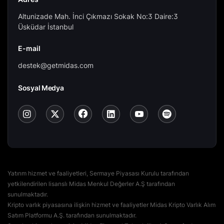
Altunizade Mah. İnci Çıkmazı Sokak No:3 Daire:3
Üsküdar İstanbul
E-mail
destek@getmidas.com
Sosyal Medya
Yatırım hizmet ve faaliyetleri, Sermaye Piyasası Kurulu tarafından
yetkilendirilen lisanslı Midas Menkul Değerler A.Ş tarafından
sunulmaktadır.
Kripto varlık piyasasına ilişkin hizmet ve faaliyetler Midas Kripto Varlık Alım
Satım Platformu A.Ş. tarafından sunulmaktadır.