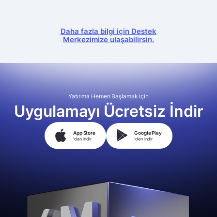
Daha fazla bilgi için Destek
Merkezimize ulaşabilirsin.
Yatırıma Hemen Başlamak için
Uygulamayı Ücretsiz İndir
App Store
Google Play
'dan indir
'den indir