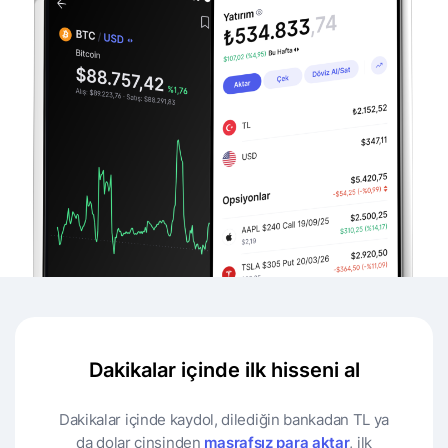
Dakikalar içinde ilk hisseni al
Dakikalar içinde kaydol, dilediğin bankadan TL ya
da dolar cinsinden
masrafsız para aktar
, ilk